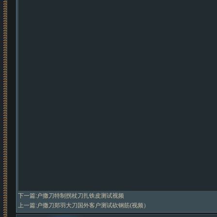
下一篇:
户撒刀特制拐杖刀扎铁皮测试视频
上一篇:
户撒刀郑羽大刀国外客户测试砍钢筋(视频）