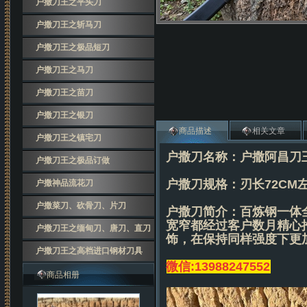
户撒刀王之平头刀
户撒刀王之斩马刀
户撒刀王之极品短刀
户撒刀王之马刀
户撒刀王之苗刀
户撒刀王之银刀
商品描述
相关文章
户撒刀王之镇宅刀
户撒刀名称：
户撒阿昌刀
户撒刀王之极品订做
户撒刀规格：刃长72CM左
户撒神品流花刀
户撒菜刀、砍骨刀、片刀
户撒刀简介：
百炼钢一体
宽窄都经过客户数月精心
户撒刀王之缅甸刀、唐刀、直刀
饰，在保持同样强度下更
户撒刀王之高档进口钢材刀具
微信:13988247552
商品相册