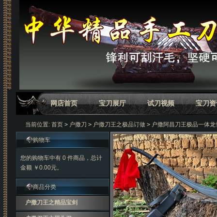
网店首页
宝刀展厅
试刀视频
宝刀资
当前位置:
首页
>
户撒刀
>
户撒刀王之极品订做
>
户撒阿昌刀王极品一体龙
购物车
您的购物车中有 0 件商品，总计
金额 ￥0.00元。
商品分类
户撒刀王之精品宝剑