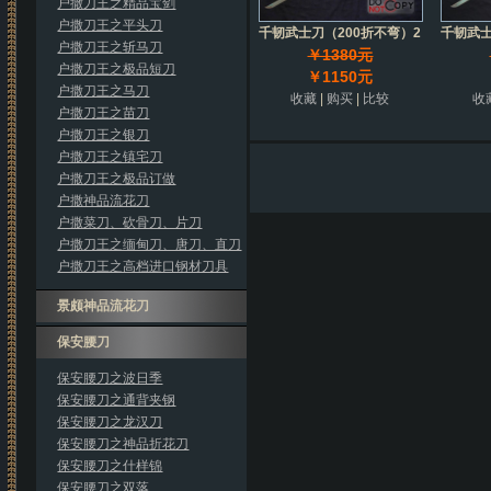
户撒刀王之精品宝剑
户撒刀王之平头刀
千韧武士刀（200折不弯）2
千韧武士
户撒刀王之斩马刀
￥1380元
户撒刀王之极品短刀
￥1150元
户撒刀王之马刀
收藏
|
购买
|
比较
收
户撒刀王之苗刀
户撒刀王之银刀
户撒刀王之镇宅刀
户撒刀王之极品订做
户撒神品流花刀
户撒菜刀、砍骨刀、片刀
户撒刀王之缅甸刀、唐刀、直刀
户撒刀王之高档进口钢材刀具
景颇神品流花刀
保安腰刀
保安腰刀之波日季
保安腰刀之通背夹钢
保安腰刀之龙汉刀
保安腰刀之神品折花刀
保安腰刀之什样锦
保安腰刀之双落