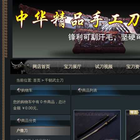
网店首页
宝刀展厅
试刀视频
宝刀资
当前位置:
首页
>
千韧武士刀
购物车
商品列表
您的购物车中有 0 件商品，总计
金额 ￥0.00元。
商品分类
户撒刀